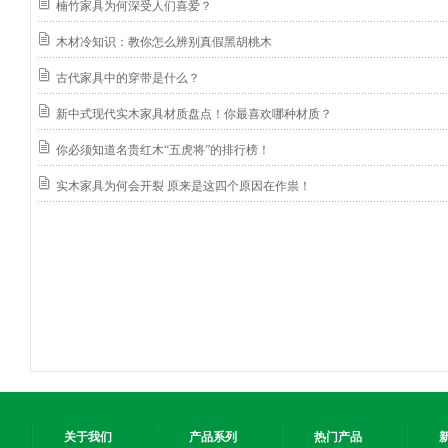
楠竹家具为何深受人们喜爱？
木材冷知识：教你怎么辨别真假黑胡桃木
古代家具中的穿带是什么？
新中式现代实木家具材质盘点！你最喜欢哪种材质？
你必须知道名贵红木“五虎将”的排行榜！
实木家具为何会开裂 原来是这四个原因在作祟！
关于我们
产品系列
热门产品